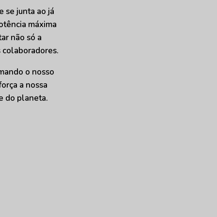
 se junta ao já
potência máxima
tar não só a
s colaboradores.
rmando o nosso
orça a nossa
 do planeta.